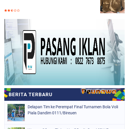
Delapan Tim ke Perempat Final Turnamen Bola Voli
Piala Dandim 0111/Bireuen