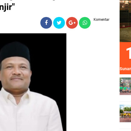
jir"
Komentar
Sunan