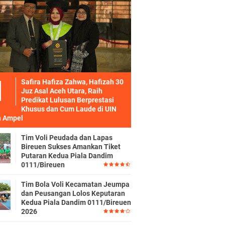
Safira Hafiza Zahwa, Hafizah 30
Juz Asal Aceh Utara, Raih
Predikat Lulusan Berprestasi
Khusus dan Cum Laude di UIN
 Ampel
Tim Voli Peudada dan Lapas
Bireuen Sukses Amankan Tiket
Putaran Kedua Piala Dandim
0111/Bireuen
Tim Bola Voli Kecamatan Jeumpa
dan Peusangan Lolos Keputaran
Kedua Piala Dandim 0111/Bireuen
2026