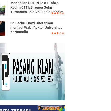
Meriahkan HUT RI ke 81 Tahun,
Kodim 0111/Bireuen Gelar
Turnamen Bola Voli Piala Dandim
Dr. Fachrul Razi Ditetapkan
menjadi Wakil Rektor Universitas
Kartamulia