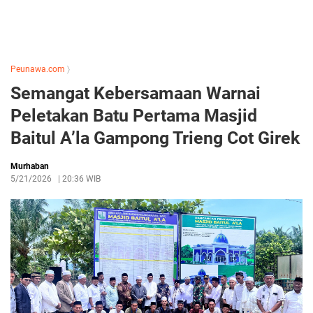
Peunawa.com
〉
Semangat Kebersamaan Warnai
Peletakan Batu Pertama Masjid
Baitul A’la Gampong Trieng Cot Girek
Murhaban
5/21/2026
|
20:36 WIB