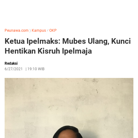
Peunawa.com
〉
Kampus
⁄
OKP
Ketua Ipelmaks: Mubes Ulang, Kunci
Hentikan Kisruh Ipelmaja
Redaksi
6/27/2021
|
19:10 WIB