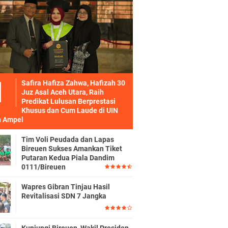
Safira Hafiza Zahwa, Hafizah 30
Juz Asal Aceh Utara, Raih
Predikat Lulusan Berprestasi
Khusus dan Cum Laude di UIN
 Ampel
Tim Voli Peudada dan Lapas
Bireuen Sukses Amankan Tiket
Putaran Kedua Piala Dandim
0111/Bireuen
Wapres Gibran Tinjau Hasil
Revitalisasi SDN 7 Jangka