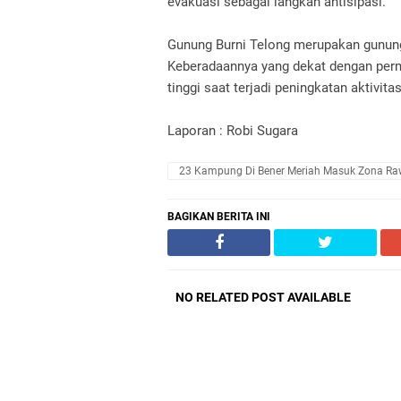
evakuasi sebagai langkah antisipasi.
Gunung Burni Telong merupakan gunung a
Keberadaannya yang dekat dengan perm
tinggi saat terjadi peningkatan aktivita
Laporan : Robi Sugara
23 Kampung Di Bener Meriah Masuk Zona Raw
BAGIKAN BERITA INI
NO RELATED POST AVAILABLE