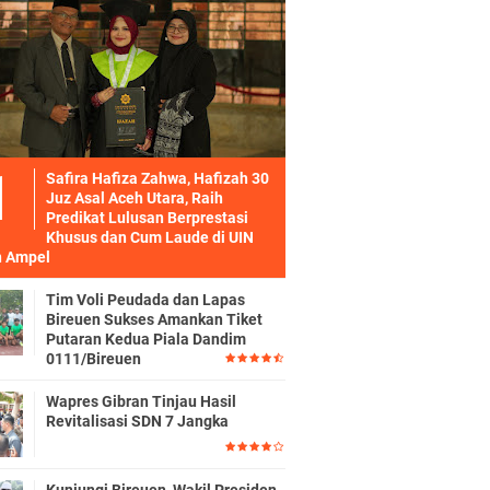
Safira Hafiza Zahwa, Hafizah 30
Juz Asal Aceh Utara, Raih
Predikat Lulusan Berprestasi
Khusus dan Cum Laude di UIN
 Ampel
Tim Voli Peudada dan Lapas
Bireuen Sukses Amankan Tiket
Putaran Kedua Piala Dandim
0111/Bireuen
Wapres Gibran Tinjau Hasil
Revitalisasi SDN 7 Jangka