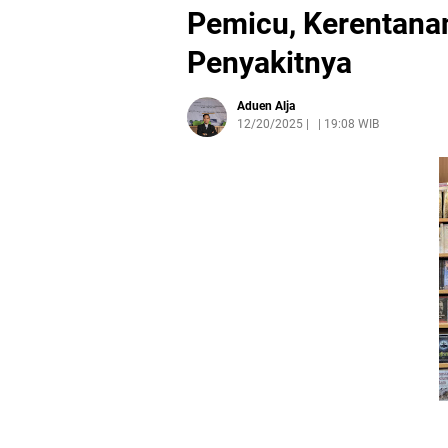
Pemicu, Kerentanan
Penyakitnya
Aduen Alja
12/20/2025
|
19:08 WIB