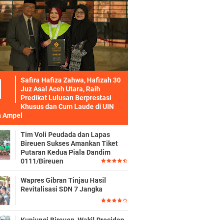
Safira Hafiza Zahwa, Hafizah 30
Juz Asal Aceh Utara, Raih
Predikat Lulusan Berprestasi
Khusus dan Cum Laude di UIN
 Ampel
Tim Voli Peudada dan Lapas
Bireuen Sukses Amankan Tiket
Putaran Kedua Piala Dandim
0111/Bireuen
Wapres Gibran Tinjau Hasil
Revitalisasi SDN 7 Jangka