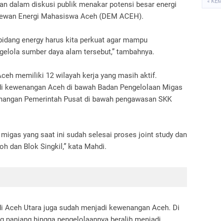
« KE
 dalam diskusi publik menakar potensi besar energi
h Dewan Energi Mahasiswa Aceh (DEM ACEH).
 bidang energy harus kita perkuat agar mampu
elola sumber daya alam tersebut,” tambahnya.
ceh memiliki 12 wilayah kerja yang masih aktif.
di kewenangan Aceh di bawah Badan Pengelolaan Migas
enangan Pemerintah Pusat di bawah pengawasan SKK
 migas yang saat ini sudah selesai proses joint study dan
oh dan Blok Singkil,” kata Mahdi.
” di Aceh Utara juga sudah menjadi kewenangan Aceh. Di
g panjang hingga pengelolaannya beralih menjadi