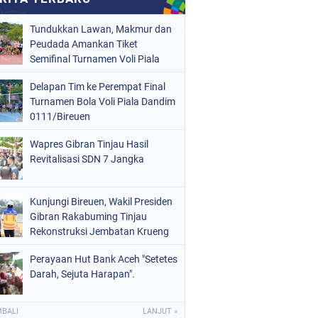
Tundukkan Lawan, Makmur dan
Peudada Amankan Tiket
Semifinal Turnamen Voli Piala
Dandim 0111/Bireuen
Delapan Tim ke Perempat Final
Turnamen Bola Voli Piala Dandim
0111/Bireuen
Wapres Gibran Tinjau Hasil
Revitalisasi SDN 7 Jangka
Kunjungi Bireuen, Wakil Presiden
Gibran Rakabuming Tinjau
Rekonstruksi Jembatan Krueng
Tingkeum
Perayaan Hut Bank Aceh "Setetes
Darah, Sejuta Harapan".
MBALI
LANJUT »