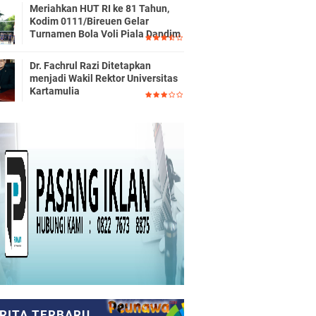
Meriahkan HUT RI ke 81 Tahun,
Kodim 0111/Bireuen Gelar
Turnamen Bola Voli Piala Dandim
Dr. Fachrul Razi Ditetapkan
menjadi Wakil Rektor Universitas
Kartamulia