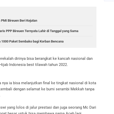
 PMI Bireuen Beri Kejutan
aris PPP Bireuen Ternyata Lahir di Tanggal yang Sama
ah 1000 Paket Sembako bagi Korban Bencana
ekalah dirinya bisa berangkat ke kancah nasional dan
Hijab Indonesia best tilawah tahun 2022.
 nya ia bisa melanjutkan final ke tingkat nasional di kota
 kembali dengan selamat ke bumi serambi Mekkah tanpa
.
i yang lolos di jalur prestasi dan juga seorang Mc Dari
sangat besar untuk bisa membawa nama Aceh lagi