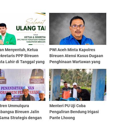
dan Menyentuh, Ketua
PWI Aceh Minta Kapolres
kretaris PPP Bireuen
Bireuen Atensi Kasus Dugaan
ta Lahir di Tanggal yang
Penghinaan Wartawan yang
"Jalan di Tempat"
tren Ummulqura
Menteri PU Uji Coba
abangsa Bireuen Jalin
Pengaliran Bendung Irigasi
 Sama Strategis dengan
Pante Lhoong
 Malaysia