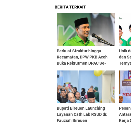
BERITA TERKAIT
Perkuat Struktur hingga
Unik 
Kecamatan, DPW PKB Aceh
dan Se
Buka Rekrutmen DPAC Se-
Ternya
Aceh
Sama
Bupati Bireuen Launching
Pesan
Layanan Cath Lab RSUD dr.
Antar
Fauziah Bireuen
Kerja
IKDAR