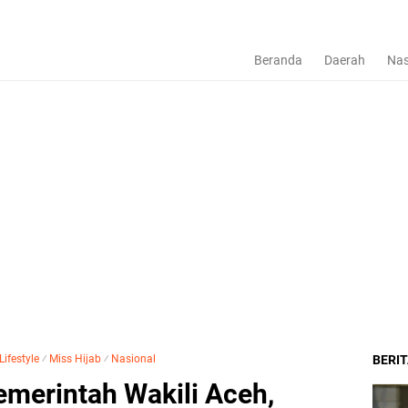
Beranda
Daerah
Nas
Lifestyle
⁄
Miss Hijab
⁄
Nasional
BERI
merintah Wakili Aceh,