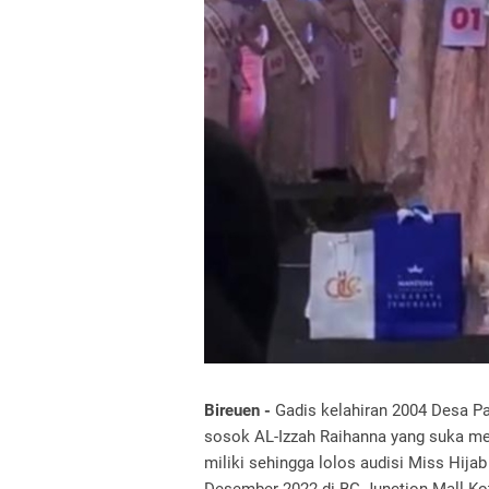
Bireuen -
Gadis kelahiran 2004 Desa 
sosok AL-Izzah Raihanna yang suka men
miliki sehingga lolos audisi Miss Hijab
Desember 2022 di BG Junction Mall Ko