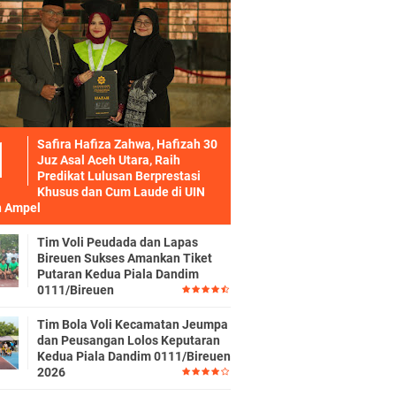
Safira Hafiza Zahwa, Hafizah 30
Juz Asal Aceh Utara, Raih
Predikat Lulusan Berprestasi
Khusus dan Cum Laude di UIN
 Ampel
Tim Voli Peudada dan Lapas
Bireuen Sukses Amankan Tiket
Putaran Kedua Piala Dandim
0111/Bireuen
Tim Bola Voli Kecamatan Jeumpa
dan Peusangan Lolos Keputaran
Kedua Piala Dandim 0111/Bireuen
2026