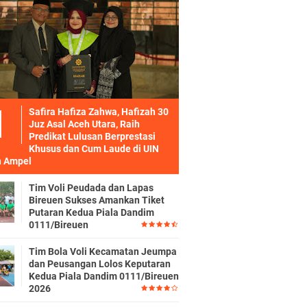
Safira Hafiza Zahwa, Hafizah 30
Juz Asal Aceh Utara, Raih
Predikat Lulusan Berprestasi
Khusus dan Cum Laude di UIN
 Ampel
Tim Voli Peudada dan Lapas
Bireuen Sukses Amankan Tiket
Putaran Kedua Piala Dandim
0111/Bireuen
Tim Bola Voli Kecamatan Jeumpa
dan Peusangan Lolos Keputaran
Kedua Piala Dandim 0111/Bireuen
2026