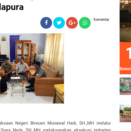
dapura
Komentar
Sunan
aksaan Negeri Bireuen Munawal Hadi, SH.,MH melalui
 Siara Nedy, SH.,MH melaksanakan eksekusi terhadap