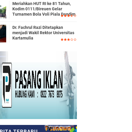
Meriahkan HUT RI ke 81 Tahun,
Kodim 0111/Bireuen Gelar
Turnamen Bola Voli Piala Dandim
Dr. Fachrul Razi Ditetapkan
menjadi Wakil Rektor Universitas
Kartamulia