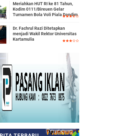
Meriahkan HUT RI ke 81 Tahun,
Kodim 0111/Bireuen Gelar
Turnamen Bola Voli Piala Dandim
Dr. Fachrul Razi Ditetapkan
menjadi Wakil Rektor Universitas
Kartamulia