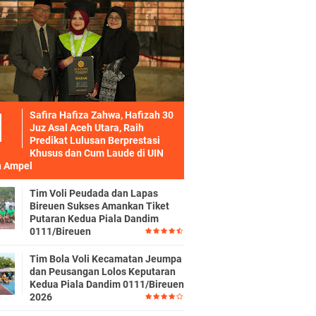
Safira Hafiza Zahwa, Hafizah 30
Juz Asal Aceh Utara, Raih
Predikat Lulusan Berprestasi
Khusus dan Cum Laude di UIN
 Ampel
Tim Voli Peudada dan Lapas
Bireuen Sukses Amankan Tiket
Putaran Kedua Piala Dandim
0111/Bireuen
Tim Bola Voli Kecamatan Jeumpa
dan Peusangan Lolos Keputaran
Kedua Piala Dandim 0111/Bireuen
2026