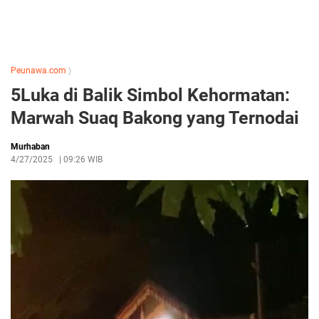
Peunawa.com
〉
5Luka di Balik Simbol Kehormatan:
Marwah Suaq Bakong yang Ternodai
Murhaban
4/27/2025
|
09:26 WIB