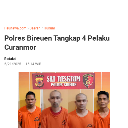
Peunawa.com
〉
Daerah
⁄
Hukum
Polres Bireuen Tangkap 4 Pelaku
Curanmor
Redaksi
5/21/2025
|
15:14 WIB