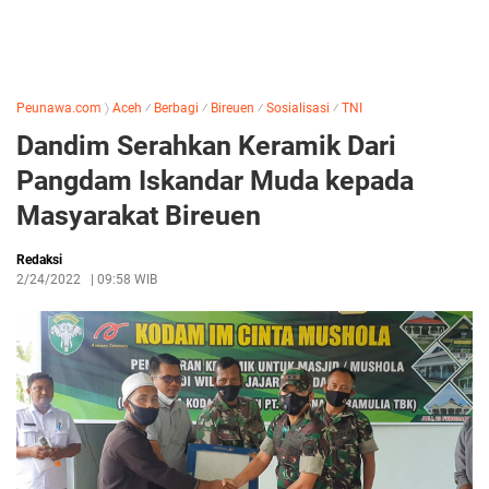
Peunawa.com
〉
Aceh
⁄
Berbagi
⁄
Bireuen
⁄
Sosialisasi
⁄
TNI
Dandim Serahkan Keramik Dari
Pangdam Iskandar Muda kepada
Masyarakat Bireuen
Redaksi
2/24/2022
|
09:58 WIB