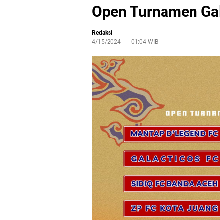
Open Turnamen Gal
Redaksi
4/15/2024
|
01:04 WIB