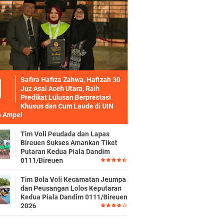
Safira Hafiza Zahwa, Hafizah 30
Juz Asal Aceh Utara, Raih
Predikat Lulusan Berprestasi
Khusus dan Cum Laude di UIN
 Ampel
Tim Voli Peudada dan Lapas
Bireuen Sukses Amankan Tiket
Putaran Kedua Piala Dandim
0111/Bireuen
Tim Bola Voli Kecamatan Jeumpa
dan Peusangan Lolos Keputaran
Kedua Piala Dandim 0111/Bireuen
2026