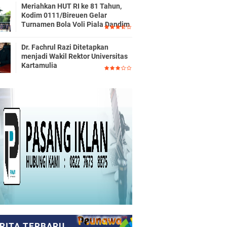
Meriahkan HUT RI ke 81 Tahun,
Kodim 0111/Bireuen Gelar
Turnamen Bola Voli Piala Dandim
Dr. Fachrul Razi Ditetapkan
menjadi Wakil Rektor Universitas
Kartamulia