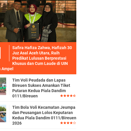
Safira Hafiza Zahwa, Hafizah 30
Juz Asal Aceh Utara, Raih
Predikat Lulusan Berprestasi
Khusus dan Cum Laude di UIN
 Ampel
Tim Voli Peudada dan Lapas
Bireuen Sukses Amankan Tiket
Putaran Kedua Piala Dandim
0111/Bireuen
Tim Bola Voli Kecamatan Jeumpa
dan Peusangan Lolos Keputaran
Kedua Piala Dandim 0111/Bireuen
2026