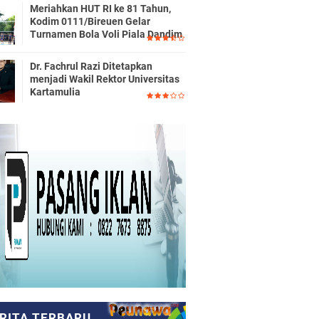
Meriahkan HUT RI ke 81 Tahun,
Kodim 0111/Bireuen Gelar
Turnamen Bola Voli Piala Dandim
Dr. Fachrul Razi Ditetapkan
menjadi Wakil Rektor Universitas
Kartamulia