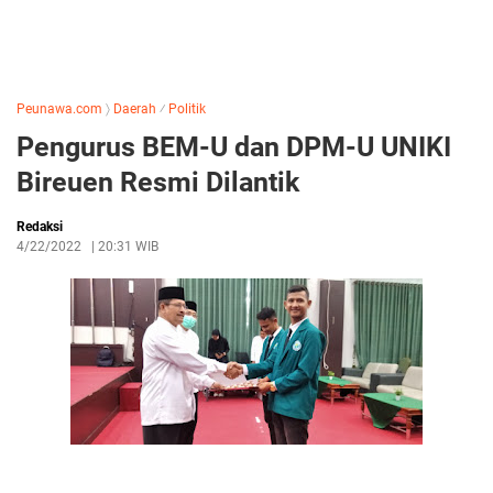
Peunawa.com
〉
Daerah
⁄
Politik
Pengurus BEM-U dan DPM-U UNIKI
Bireuen Resmi Dilantik
Redaksi
4/22/2022
|
20:31 WIB