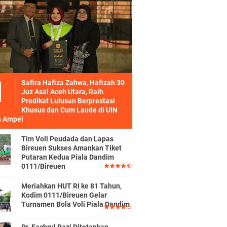
Safira Hafiza Zahwa, Hafizah 30
Juz Asal Aceh Utara, Raih
Predikat Lulusan Berprestasi
Khusus dan Cum Laude di UIN
 Ampel
Tim Voli Peudada dan Lapas
Bireuen Sukses Amankan Tiket
Putaran Kedua Piala Dandim
0111/Bireuen
Meriahkan HUT RI ke 81 Tahun,
Kodim 0111/Bireuen Gelar
Turnamen Bola Voli Piala Dandim