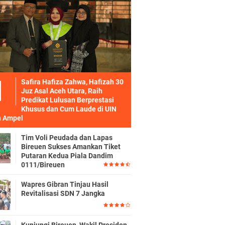
Safira Hafiza Zahwa, Hafizah 30
Juz Asal Aceh Utara, Raih
Predikat Lulusan Berprestasi
Khusus dan Cum Laude di UIN
 Ampel
Tim Voli Peudada dan Lapas
Bireuen Sukses Amankan Tiket
Putaran Kedua Piala Dandim
0111/Bireuen
Wapres Gibran Tinjau Hasil
Revitalisasi SDN 7 Jangka