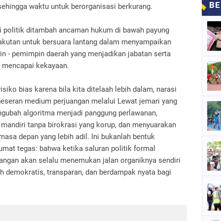
sehingga waktu untuk berorganisasi berkurang.
asi politik ditambah ancaman hukum di bawah payung
takutan untuk bersuara lantang dalam menyampaikan
in - pemimpin daerah yang menjadikan jabatan serta
k mencapai kekayaan.
iko bias karena bila kita ditelaah lebih dalam, narasi
geseran medium perjuangan melalui Lewat jemari yang
engubah algoritma menjadi panggung perlawanan,
andiri tanpa birokrasi yang korup, dan menyuarakan
i masa depan yang lebih adil. Ini bukanlah bentuk
at tegas: bahwa ketika saluran politik formal
juangan akan selalu menemukan jalan organiknya sendiri
h demokratis, transparan, dan berdampak nyata bagi