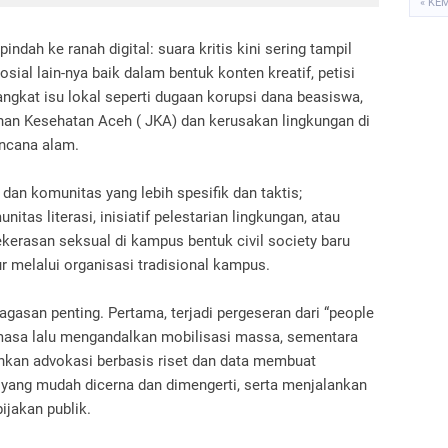
« KE
dah ke ranah digital: suara kritis kini sering tampil
sial lain-nya baik dalam bentuk konten kreatif, petisi
angkat isu lokal seperti dugaan korupsi dana beasiswa,
an Kesehatan Aceh ( JKA) dan kerusakan lingkungan di
ncana alam.
 dan komunitas yang lebih spesifik dan taktis;
as literasi, inisiatif pelestarian lingkungan, atau
erasan seksual di kampus bentuk civil society baru
ur melalui organisasi tradisional kampus.
gagasan penting. Pertama, terjadi pergeseran dari “people
masa lalu mengandalkan mobilisasi massa, sementara
kan advokasi berbasis riset dan data membuat
 yang mudah dicerna dan dimengerti, serta menjalankan
ijakan publik.