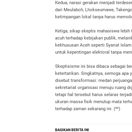
Kedua, narasi gerakan menjadi terdese
dari Meulaboh, Lhokseumawe, Takengon
ketimpangan lokal tanpa harus memobi
Ketiga, sikap skeptis mahasiswa lebih t
acuh terhadap kebijakan publik, melaink
kekhususan Aceh seperti Syariat Islam
untuk kepentingan elektoral tanpa men
Skeptisisme ini bisa dibaca sebagai b
ketertarikan. Singkatnya, semoga apa
disebut transformasi: medan perjuanga
sekretariat organisasi menuju ruang dig
tetapi hal tersebut harus selaras terj
ukuran massa fisik menutup mata terhad
terhadap zaman sekarang ini. (*²)
BAGIKAN BERITA INI