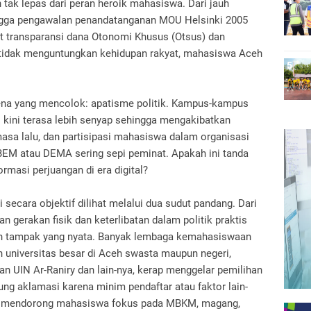
 tak lepas dari peran heroik mahasiswa. Dari jauh
gga pengawalan penandatanganan MOU Helsinki 2005
ut transparansi dana Otonomi Khusus (Otsus) dan
g tidak menguntungkan kehidupan rakyat, mahasiswa Aceh
.
ena yang mencolok: apatisme politik. Kampus-kampus
s kini terasa lebih senyap sehingga mengakibatkan
masa lalu, dan partisipasi mahasiswa dalam organisasi
 BEM atau DEMA sering sepi peminat. Apakah ini tanda
rmasi perjuangan di era digital?
 secara objektif dilihat melalui dua sudut pandang. Dari
n gerakan fisik dan keterlibatan dalam politik praktis
an tampak yang nyata. Banyak lembaga kemahasiswaan
h universitas besar di Aceh swasta maupun negeri,
dan UIN Ar-Raniry dan lain-nya, kerap menggelar pemilihan
g aklamasi karena minim pendaftar atau faktor lain-
ga mendorong mahasiswa fokus pada MBKM, magang,