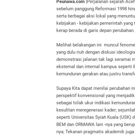
Peunawa.com |
Perjalanan sejarah Aceh
sebelum panggung Reformasi 1998 hin
serta berbagai aksi lokal yang menunt
kebijakan - kebijakan pemerintah yan
kerap berada di garis depan perubahan
Melihat belakangan ini muncul fenom
yang dulu riuh dengan diskusi ideologi
demonstrasi jalanan tak lagi seramai 
eksternal dan internal kampus seperti
kemunduran gerakan atau justru transfo
Supaya Kita dapat menilai perubahan ini
perspektif konvensional yang menjadika
sebagai tolak ukur indikasi kemundur
kesulitan meregenerasi kader; sejumla
seperti Universitas Syiah Kuala (USK) 
BEM dan ORMAWA lain -nya yang berujun
nya; Tekanan pragmatis akademik ju