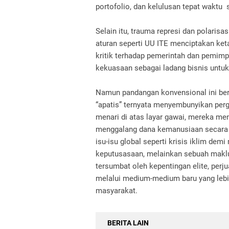
portofolio, dan kelulusan tepat waktu 
Selain itu, trauma represi dan polaris
aturan seperti UU ITE menciptakan ke
kritik terhadap pemerintah dan pemimp
kekuasaan sebagai ladang bisnis untu
Namun pandangan konvensional ini beris
“apatis” ternyata menyembunyikan per
menari di atas layar gawai, mereka m
menggalang dana kemanusiaan secara m
isu-isu global seperti krisis iklim dem
keputusasaan, melainkan sebuah maklum
tersumbat oleh kepentingan elite, per
melalui medium-medium baru yang lebi
masyarakat.
BERITA LAIN