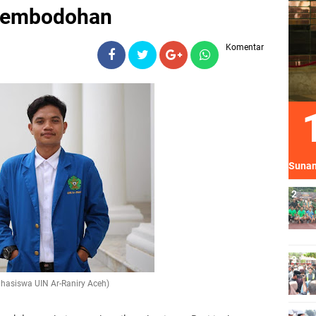
Pembodohan
Komentar
Sunan
hasiswa UIN Ar-Raniry Aceh)