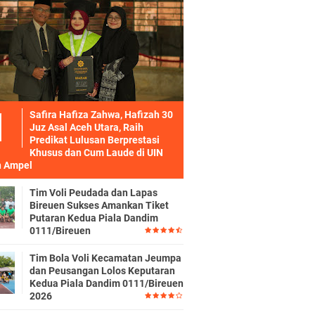
Safira Hafiza Zahwa, Hafizah 30
Juz Asal Aceh Utara, Raih
Predikat Lulusan Berprestasi
Khusus dan Cum Laude di UIN
 Ampel
Tim Voli Peudada dan Lapas
Bireuen Sukses Amankan Tiket
Putaran Kedua Piala Dandim
0111/Bireuen
Tim Bola Voli Kecamatan Jeumpa
dan Peusangan Lolos Keputaran
Kedua Piala Dandim 0111/Bireuen
2026