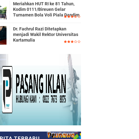
Meriahkan HUT RI ke 81 Tahun,
Kodim 0111/Bireuen Gelar
Turnamen Bola Voli Piala Dandim
Dr. Fachrul Razi Ditetapkan
menjadi Wakil Rektor Universitas
Kartamulia