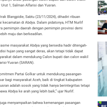
Urut 1, Salman Alfarisi dan Yusran.
rak Blangpidie, Sabtu (23/11/2024), dihadiri ribuan
ai kecamatan di Abdya. Dalam pidatonya, HTM Nurlif
ra pemimpin daerah dengan pemimpin provinsi demi
bih maju dan berkeadilan.
iasme masyarakat Abdya yang bersedia hadir ditengah-
si hujan yang sangat deras, akan tetapi tidak dapat
arakat dalam mendukung Calon bupati dan calon wakil
arisi-Yusran (SARAN).
 komitmen Partai Golkar untuk mendukung pasangan-
sar bagi masyarakat Aceh, baik di tingkat kabupaten
usran adalah sosok yang tidak hanya berintegritas tetapi
 Abdya ke arah yang lebih baik,” ujar Nurlif.
lif juga menyampaikan bahwa kemenangan pasangan