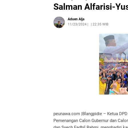
Salman Alfarisi-Yu
Aduen Alja
11/23/2024
|
22:35 WIB
peunawa.com |Blangpidie – Ketua DPD I
Pemenangan Calon Gubernur dan Calon
dan Syech Fadhil Rahmi, menghadiri k