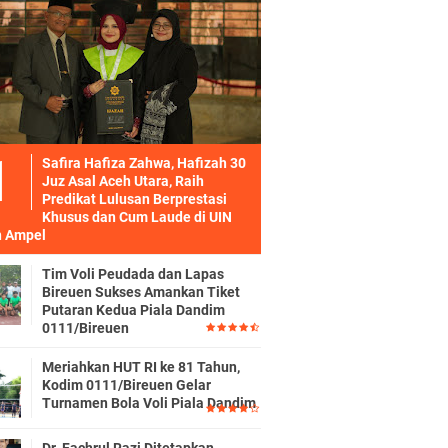
Safira Hafiza Zahwa, Hafizah 30
Juz Asal Aceh Utara, Raih
Predikat Lulusan Berprestasi
Khusus dan Cum Laude di UIN
 Ampel
Tim Voli Peudada dan Lapas
Bireuen Sukses Amankan Tiket
Putaran Kedua Piala Dandim
0111/Bireuen
Meriahkan HUT RI ke 81 Tahun,
Kodim 0111/Bireuen Gelar
Turnamen Bola Voli Piala Dandim