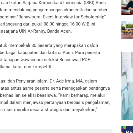
 dan Ikatan Sarjana Komunikasi Indonesia (ISKI) Aceh
alam mendukung pengembangan akademik dan sumber
minar “Behavioural Event Interview for Scholarship”
erlangsung dari pukul 08.30 hingga 16.00 WIB ini
casarjana UIN Ar-Raniry, Banda Aceh.
untuk membekali 30 peserta yang merupakan calon
berbagai kabupaten dan kota di Aceh. Para peserta
i tahapan wawancara seleksi Beasiswa LPDP
kenal ketat dan kompetitif.
si dan Penyiaran Islam, Dr. Ade Irma, MA, dalam
atas antusiasme peserta serta menegaskan pentingnya
erhasilan seleksi beasiswa. “Kami berharap, melalui
erampil dalam menjawab pertanyaan berbasis pengalaman,
 riset mereka secara strategis dan meyakinkan,”