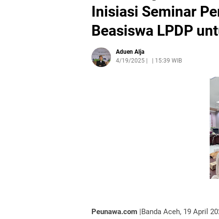
Inisiasi Seminar P
Beasiswa LPDP unt
Aduen Alja
4/19/2025
|
15:39 WIB
Peunawa.com
|Banda Aceh, 19 April 2