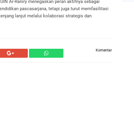
I UIN Ar-Raniry menegaskan peran aktifnya sebagai
endidikan pascasarjana, tetapi juga turut memfasilitasi
jang lanjut melalui kolaborasi strategis dan
Komentar