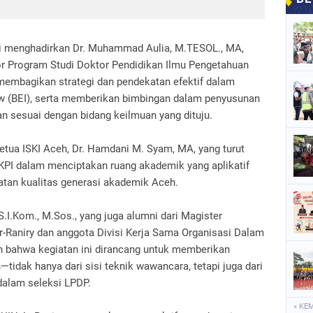
ni menghadirkan Dr. Muhammad Aulia, M.TESOL., MA,
or Program Studi Doktor Pendidikan Ilmu Pengetahuan
 membagikan strategi dan pendekatan efektif dalam
ew (BEI), serta memberikan bimbingan dalam penyusunan
an sesuai dengan bidang keilmuan yang dituju.
etua ISKI Aceh, Dr. Hamdani M. Syam, MA, yang turut
 KPI dalam menciptakan ruang akademik yang aplikatif
tan kualitas generasi akademik Aceh.
 S.I.Kom., M.Sos., yang juga alumni dari Magister
-Raniry dan anggota Divisi Kerja Sama Organisasi Dalam
n bahwa kegiatan ini dirancang untuk memberikan
idak hanya dari sisi teknik wawancara, tetapi juga dari
dalam seleksi LPDP.
« KE