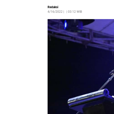
Redaksi
4/16/2022
|
03:12 WIB