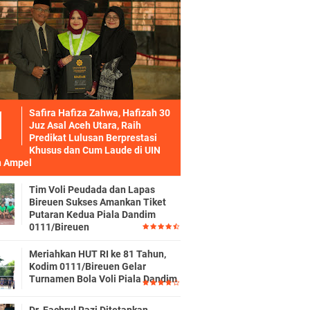
Safira Hafiza Zahwa, Hafizah 30
Juz Asal Aceh Utara, Raih
Predikat Lulusan Berprestasi
Khusus dan Cum Laude di UIN
 Ampel
Tim Voli Peudada dan Lapas
Bireuen Sukses Amankan Tiket
Putaran Kedua Piala Dandim
0111/Bireuen
Meriahkan HUT RI ke 81 Tahun,
Kodim 0111/Bireuen Gelar
Turnamen Bola Voli Piala Dandim