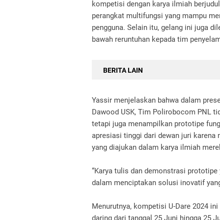
kompetisi dengan karya ilmiah berjudul
perangkat multifungsi yang mampu me
pengguna. Selain itu, gelang ini juga di
bawah reruntuhan kepada tim penyela
BERITA LAIN
Yassir menjelaskan bahwa dalam prese
Dawood USK, Tim Polirobocom PNL tida
tetapi juga menampilkan prototipe fung
apresiasi tinggi dari dewan juri karena
yang diajukan dalam karya ilmiah mer
“Karya tulis dan demonstrasi prototi
dalam menciptakan solusi inovatif yang
Menurutnya, kompetisi U-Dare 2024 ini t
daring dari tanggal 25 Juni hingga 25 J