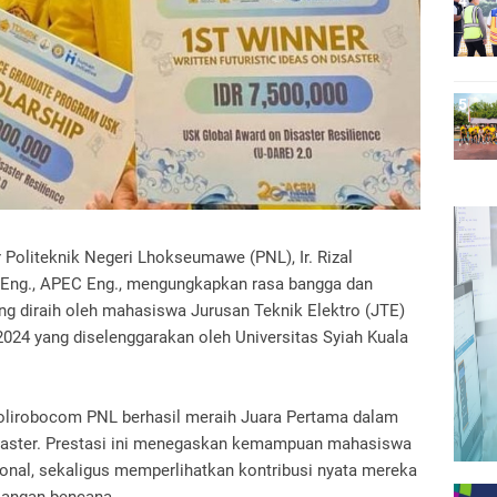
 Politeknik Negeri Lhokseumawe (PNL), Ir. Rizal
N Eng., APEC Eng., mengungkapkan rasa bangga dan
ang diraih oleh mahasiswa Jurusan Teknik Elektro (JTE)
2024 yang diselenggarakan oleh Universitas Syiah Kuala
Polirobocom PNL berhasil meraih Juara Pertama dalam
Disaster. Prestasi ini menegaskan kemampuan mahasiswa
ional, sekaligus memperlihatkan kontribusi nyata mereka
langan bencana.