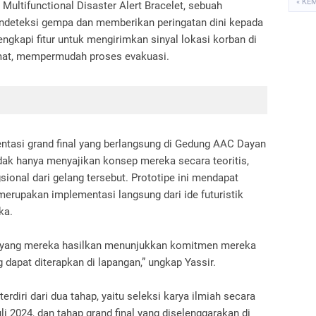
« KE
 Multifunctional Disaster Alert Bracelet, sebuah
ndeteksi gempa dan memberikan peringatan dini kepada
lengkapi fitur untuk mengirimkan sinyal lokasi korban di
mat, mempermudah proses evakuasi.
ntasi grand final yang berlangsung di Gedung AAC Dayan
k hanya menyajikan konsep mereka secara teoritis,
sional dari gelang tersebut. Prototipe ini mendapat
 merupakan implementasi langsung dari ide futuristik
eka.
pe yang mereka hasilkan menunjukkan komitmen mereka
 dapat diterapkan di lapangan,” ungkap Yassir.
erdiri dari dua tahap, yaitu seleksi karya ilmiah secara
uli 2024, dan tahap grand final yang diselenggarakan di