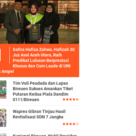
Safira Hafiza Zahwa, Hafizah 30
Juz Asal Aceh Utara, Raih
Predikat Lulusan Berprestasi
Khusus dan Cum Laude di UIN
 Ampel
Tim Voli Peudada dan Lapas
Bireuen Sukses Amankan Tiket
Putaran Kedua Piala Dandim
0111/Bireuen
Wapres Gibran Tinjau Hasil
Revitalisasi SDN 7 Jangka