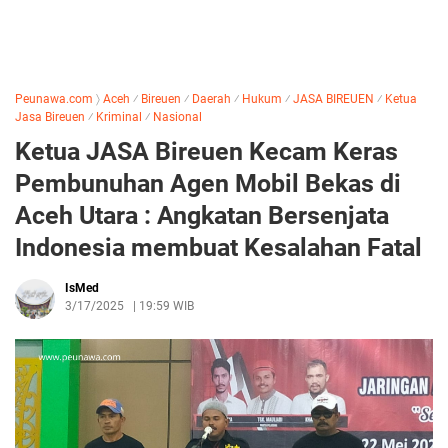
Peunawa.com
〉
Aceh
⁄
Bireuen
⁄
Daerah
⁄
Hukum
⁄
JASA BIREUEN
⁄
Ketua
Jasa Bireuen
⁄
Kriminal
⁄
Nasional
Ketua JASA Bireuen Kecam Keras
Pembunuhan Agen Mobil Bekas di
Aceh Utara : Angkatan Bersenjata
Indonesia membuat Kesalahan Fatal
IsMed
3/17/2025
|
19:59 WIB