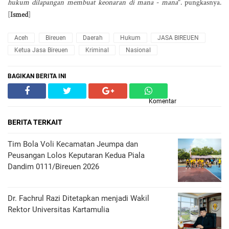
hukum dilapangan membuat keonaran di mana - mana
". pungkasnya.
[
Ismed
]
Aceh
Bireuen
Daerah
Hukum
JASA BIREUEN
Ketua Jasa Bireuen
Kriminal
Nasional
BAGIKAN BERITA INI
Komentar
BERITA TERKAIT
Tim Bola Voli Kecamatan Jeumpa dan
Peusangan Lolos Keputaran Kedua Piala
Dandim 0111/Bireuen 2026
Dr. Fachrul Razi Ditetapkan menjadi Wakil
Rektor Universitas Kartamulia