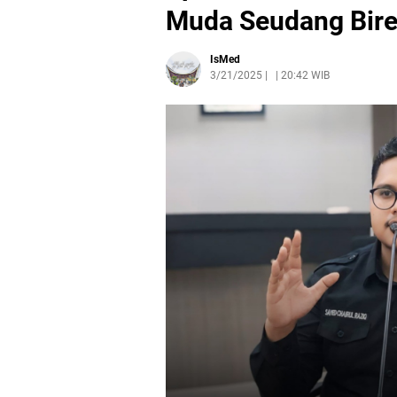
Muda Seudang Bire
IsMed
3/21/2025
|
20:42 WIB