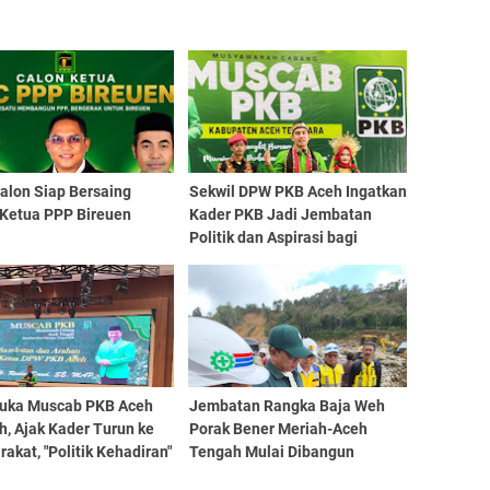
alon Siap Bersaing
Sekwil DPW PKB Aceh Ingatkan
 Ketua PPP Bireuen
Kader PKB Jadi Jembatan
Politik dan Aspirasi bagi
Semua Kalangan
uka Muscab PKB Aceh
Jembatan Rangka Baja Weh
, Ajak Kader Turun ke
Porak Bener Meriah-Aceh
akat, "Politik Kehadiran"
Tengah Mulai Dibangun