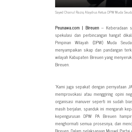
Sayed Chairul Raziq Alaydrus Ketua DPW Muda Seud
Peunawa.com | Bireuen
– Keberadaan sp
spekulasi dan perbincangan hangat dika
Pimpinan Wilayah (DPW) Muda Seudan
menyampaikan sikap dan pandangan terka
wilayah Kabupaten Bireuen yang menyeruk
Bireuen.
"Kami juga sepakat dengan pernyataan J
memprovokasi atau menggiring opini neg
organisasi manuver seperti ini sudah bias
masih berjalan, spanduk ini mengarah ke
kepengurusan DPW PA Bireuen hampir 
menghormati semua prosesnya, dan mendu
Bireuen. Dalam pelaksanaan Muswil Parta