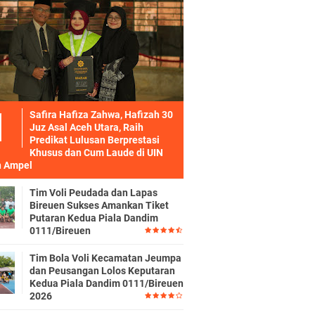
Safira Hafiza Zahwa, Hafizah 30
Juz Asal Aceh Utara, Raih
Predikat Lulusan Berprestasi
Khusus dan Cum Laude di UIN
 Ampel
Tim Voli Peudada dan Lapas
Bireuen Sukses Amankan Tiket
Putaran Kedua Piala Dandim
0111/Bireuen
Tim Bola Voli Kecamatan Jeumpa
dan Peusangan Lolos Keputaran
Kedua Piala Dandim 0111/Bireuen
2026