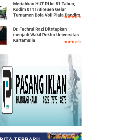
Meriahkan HUT RI ke 81 Tahun,
Kodim 0111/Bireuen Gelar
Turnamen Bola Voli Piala Dandim
Dr. Fachrul Razi Ditetapkan
menjadi Wakil Rektor Universitas
Kartamulia