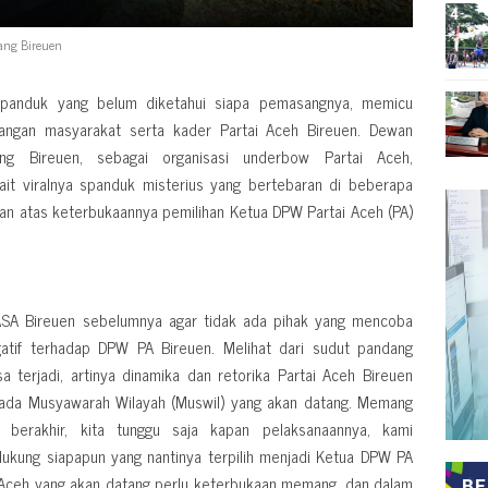
ang Bireuen
anduk yang belum diketahui siapa pemasangnya, memicu
langan masyarakat serta kader Partai Aceh Bireuen. Dewan
g Bireuen, sebagai organisasi underbow Partai Aceh,
it viralnya spanduk misterius yang bertebaran di beberapa
an atas keterbukaannya pemilihan Ketua DPW Partai Aceh (PA)
ASA Bireuen sebelumnya agar tidak ada pihak yang mencoba
atif terhadap DPW PA Bireuen. Melihat dari sudut pandang
a terjadi, artinya dinamika dan retorika Partai Aceh Bireuen
pada Musyawarah Wilayah (Muswil) yang akan datang. Memang
berakhir, kita tunggu saja kapan pelaksanaannya, kami
kung siapapun yang nantinya terpilih menjadi Ketua DPW PA
i Aceh yang akan datang perlu keterbukaan memang, dan dalam