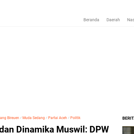
Beranda
Daerah
Nas
ng Bireuen
⁄
Muda Sedang
⁄
Partai Aceh
⁄
Politik
BERI
 dan Dinamika Muswil: DPW