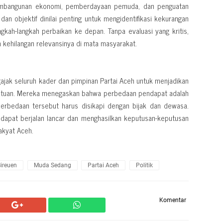
 pembangunan ekonomi, pemberdayaan pemuda, dan penguatan
 dan objektif dinilai penting untuk mengidentifikasi kekurangan
kah-langkah perbaikan ke depan. Tanpa evaluasi yang kritis,
n kehilangan relevansinya di mata masyarakat.
jak seluruh kader dan pimpinan Partai Aceh untuk menjadikan
rsatuan. Mereka menegaskan bahwa perbedaan pendapat adalah
perbedaan tersebut harus disikapi dengan bijak dan dewasa.
 dapat berjalan lancar dan menghasilkan keputusan-keputusan
akyat Aceh.
ireuen
Muda Sedang
Partai Aceh
Politik
Komentar