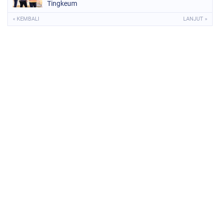
Tingkeum
« KEMBALI
LANJUT »