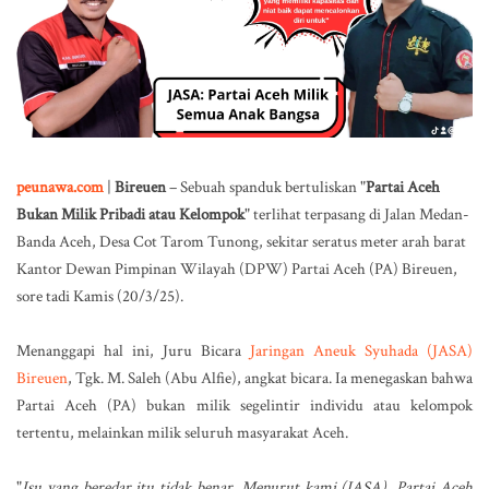
peunawa.com
|
Bireuen
– Sebuah spanduk bertuliskan
"
Partai Aceh
Bukan Milik Pribadi atau Kelompok
"
terlihat terpasang di Jalan Medan-
Banda Aceh, Desa Cot Tarom Tunong, sekitar seratus meter arah barat
Kantor Dewan Pimpinan Wilayah (DPW) Partai Aceh (PA) Bireuen,
sore tadi Kamis (20/3/25).
Menanggapi hal ini, Juru Bicara
Jaringan Aneuk Syuhada (JASA)
Bireuen
, Tgk. M. Saleh (Abu Alfie), angkat bicara. Ia menegaskan bahwa
Partai Aceh (PA) bukan milik segelintir individu atau kelompok
tertentu, melainkan milik seluruh masyarakat Aceh.
"
Isu yang beredar itu tidak benar. Menurut kami (JASA), Partai Aceh