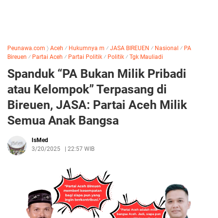
Peunawa.com
〉
Aceh
⁄
Hukumnya m
⁄
JASA BIREUEN
⁄
Nasional
⁄
PA
Bireuen
⁄
Partai Aceh
⁄
Partai Politik
⁄
Politik
⁄
Tgk Mauliadi
Spanduk “PA Bukan Milik Pribadi
atau Kelompok” Terpasang di
Bireuen, JASA: Partai Aceh Milik
Semua Anak Bangsa
IsMed
3/20/2025
|
22:57 WIB