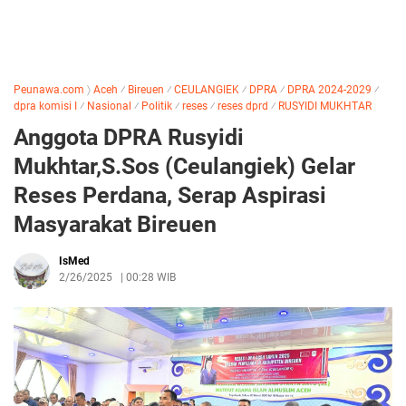
Peunawa.com
〉
Aceh
⁄
Bireuen
⁄
CEULANGIEK
⁄
DPRA
⁄
DPRA 2024-2029
⁄
dpra komisi I
⁄
Nasional
⁄
Politik
⁄
reses
⁄
reses dprd
⁄
RUSYIDI MUKHTAR
Anggota DPRA Rusyidi
Mukhtar,S.Sos (Ceulangiek) Gelar
Reses Perdana, Serap Aspirasi
Masyarakat Bireuen
IsMed
2/26/2025
|
00:28 WIB